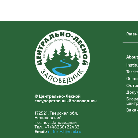
Главн
About
Instit
Territ
Общи
Фото
Доку
© Центрально-Лесной
Биор
государственный заповедник
цент
Вака
172521, Тверская обл,
Нелидовский
г.о., пос. Заповедный
Тел.:
+7 (48266) 22433
Email:
c_forest@mail.ru