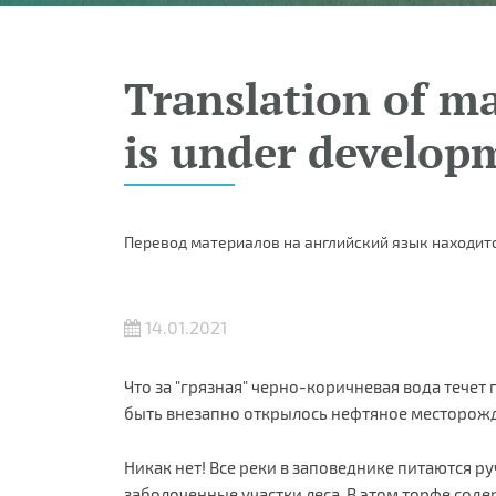
Translation of ma
is under develop
Перевод материалов на английский язык находитс
14.01.2021
Что за "грязная" черно-коричневая вода течет
быть внезапно открылось нефтяное месторожд
Никак нет! Все реки в заповеднике питаются р
заболоченные участки леса. В этом торфе сод