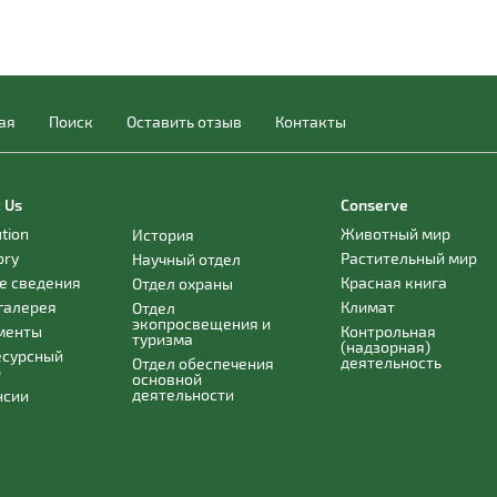
ая
Поиск
Оставить отзыв
Контакты
 Us
Conserve
ution
Животный мир
История
ory
Растительный мир
Научный отдел
е сведения
Красная книга
Отдел охраны
галерея
Климат
Отдел
экопросвещения и
менты
Контрольная
туризма
(надзорная)
есурсный
деятельность
Отдел обеспечения
р
основной
деятельности
нсии