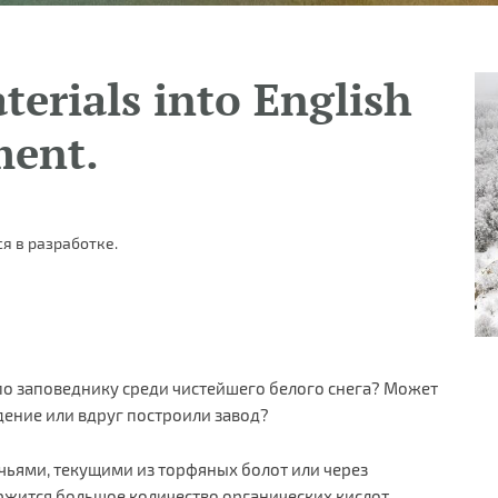
terials into English
ment.
я в разработке.
 по заповеднику среди чистейшего белого снега? Может
ение или вдруг построили завод?
учьями, текущими из торфяных болот или через
ержится большое количество органических кислот,