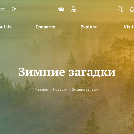
Рус
En
ut Us
Conserve
Explore
Visit
Зимние загадки
Главная
»
Новости
»
Зимние загадки