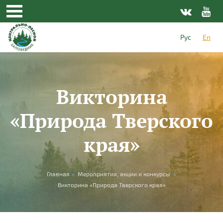
Skip to main content
Рус
En
Викторина
«Природа Тверского
края»
You are here
Главная
»
Мероприятия, акции и конкурсы
»
Викторина «Природа Тверского края»