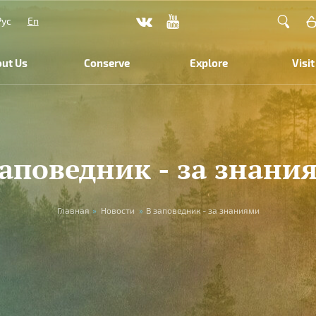
Рус
En
ut Us
Conserve
Explore
Visit
заповедник - за знани
Главная
»
Новости
»
В заповедник - за знаниями