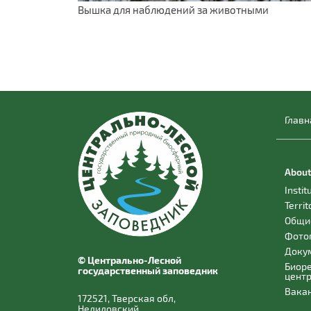
Вышка для наблюдений за животными
Главн
About
Instit
Territ
Общи
Фото
Доку
© Центрально-Лесной
Биор
государственный заповедник
цент
Вака
172521, Тверская обл,
Нелидовский