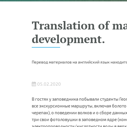
Translation of ma
development.
Перевод материалов на английский язык находитс
05.02.2020
В гостях у заповедника побывали студенты Ге
все экскурсионные маршруты, включая болото 
черепах), о поведении волков и о сборе данн
три свои фотоловушки в заповедном ядре (коне
электропроводности/кислотности воды в верхо