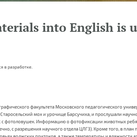
terials into English is 
я в разработке.
ографического факультета Московского педагогического униве
Старосельский мох и урочище Барсучиха, и прослушали научн
ых с фотоловушек. Информацию о фотофиксации животных ребят
чно, с разрешения научного отдела ЦЛГЗ). Кроме того, в пла
вьях волжских притоков, а также температуры и влажности ат