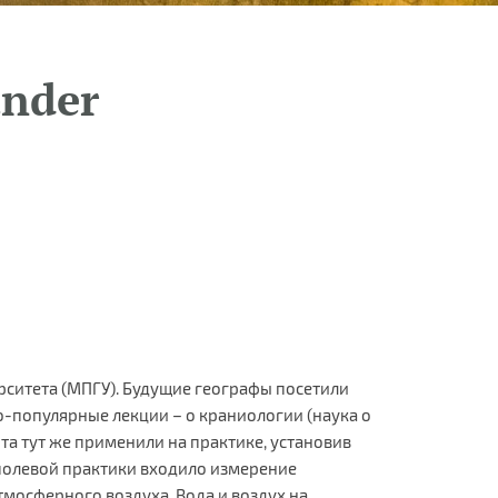
under
рситета (МПГУ). Будущие географы посетили
о-популярные лекции – о краниологии (наука о
а тут же применили на практике, установив
н полевой практики входило измерение
мосферного воздуха. Вода и воздух на