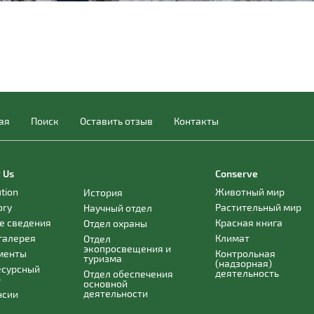
ая
Поиск
Оставить отзыв
Контакты
 Us
Conserve
ution
Животный мир
История
ory
Растительный мир
Научный отдел
е сведения
Красная книга
Отдел охраны
галерея
Климат
Отдел
экопросвещения и
менты
Контрольная
туризма
(надзорная)
есурсный
деятельность
Отдел обеспечения
р
основной
деятельности
нсии