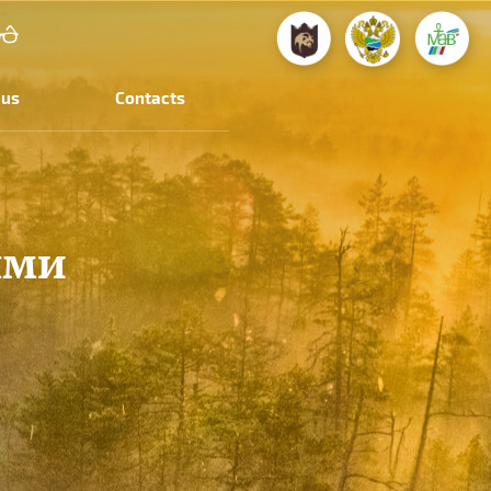
 us
Contacts
ями