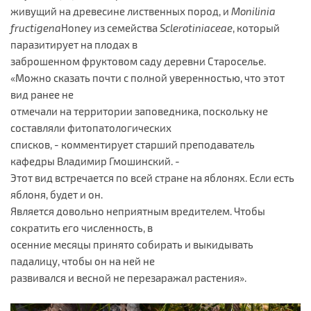
живущий на древесине лиственных пород, и
Monilinia
fructigena
Honey из семейства
Sclerotiniaceae
, который
паразитирует на плодах в
заброшенном фруктовом саду деревни Староселье.
«Можно сказать почти с полной уверенностью, что этот
вид ранее не
отмечали на территории заповедника, поскольку не
составляли фитопатологических
списков, - комментирует старший преподаватель
кафедры Владимир Гмошинский. -
Этот вид встречается по всей стране на яблонях. Если есть
яблоня, будет и он.
Является довольно неприятным вредителем. Чтобы
сократить его численность, в
осенние месяцы принято собирать и выкидывать
падалицу, чтобы он на ней не
развивался и весной не перезаражал растения».