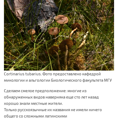
Cortinarius tubarius. Фото предоставлено кафедрой
микологии и альгологии Биологического факультета МГУ
Сделаем смелое предположение: многие из
обнаруженных видов наверняка еще сто лет назад
хорошо знали местные жители.
Только русскоязычные их названия не имели ничего
общего со сложными латинскими