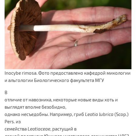
Inocybe rimosa. Фото предоставлено кафедрой микологии
и альгологии Биологического факультета МГУ
В
отличие от навозника, некоторые новые виды хоть и
выглядят вполне безобидно,
однако несъедобны. Например, гриб
Leotia lubrica
(Scop.)
Pers. из
семейства
Leotiaceae
, растущий в
лесной подстилке Южного участкового лесничества ЦЛГЗ.