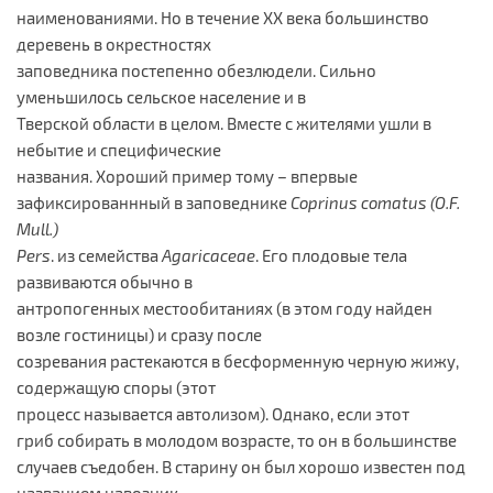
наименованиями. Но в течение XX века большинство
деревень в окрестностях
заповедника постепенно обезлюдели. Сильно
уменьшилось сельское население и в
Тверской области в целом. Вместе с жителями ушли в
небытие и специфические
названия. Хороший пример тому – впервые
зафиксированнный в заповеднике
Coprinus
comatus
(
O
.
F
.
Mull
.)
Pers
. из семейства
Agaricaceae
. Его плодовые тела
развиваются обычно в
антропогенных местообитаниях (в этом году найден
возле гостиницы) и сразу после
созревания растекаются в бесформенную черную жижу,
содержащую споры (этот
процесс называется автолизом). Однако, если этот
гриб собирать в молодом возрасте, то он в большинстве
случаев съедобен. В старину он был хорошо известен под
названием навозник.