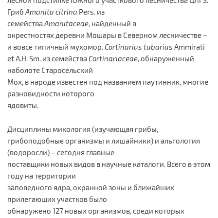
Гриб
Amanita citrina
Pers. из
семейства
Amanitaceae
, найденный в
окрестностях деревни Мошары в Северном лесничестве –
и вовсе типичный мухомор.
Cortinarius tubarius
Ammirati
et A.H. Sm. из семейства
Cortinariaceae
, обнаруженный
наболоте Старосельский
Мох, в народе известен под названием паутинник, многие
разновидности которого
ядовиты.
Дисциплины микология (изучающая грибы,
грибоподобные организмы и лишайники) и альгология
(водоросли) – сегодня главные
поставщики новых видов в научные каталоги. Всего в этом
году на территории
заповедного ядра, охранной зоны и ближайших
прилегающих участков было
обнаружено 127 новых организмов, среди которых