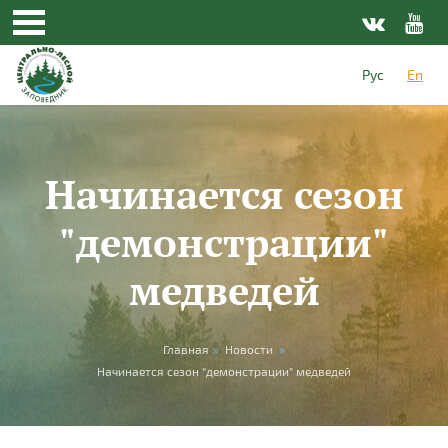
Skip to main content
Рус
En
Начинается сезон
"демонстрации"
медведей
You are here
Главная
»
Новости
»
Начинается сезон "демонстрации" медведей