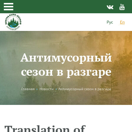
Skip to main content
Рус
En
Антимусорный
сезон в разгаре
You are here
Главная
»
Новости
»
Антимусорный сезон в разгаре
Translation of