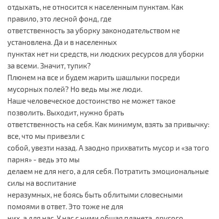
отдыхать, не относится к населенным пунктам. Как
правило, это лесной фонд, где
ответственность за уборку законодательством не
установлена. Да и в населенных
пунктах нет ни средств, ни людских ресурсов для уборки
за всеми. Значит, тупик?
Плюнем на все и будем жарить шашлыки посреди
мусорных полей? Но ведь мы же люди.
Наше человеческое достоинство не может такое
позволить. Выходит, нужно брать
ответственность на себя. Как минимум, взять за привычку:
все, что мы привезли с
собой, увезти назад. А заодно прихватить мусор и «за того
парня» - ведь это мы
делаем не для него, а для себя. Потратить эмоциональные
силы на воспитание
неразумных, не боясь быть облитыми словесными
помоями в ответ. Это тоже не для
них, а для нас. У нас с ними общая планета, другого