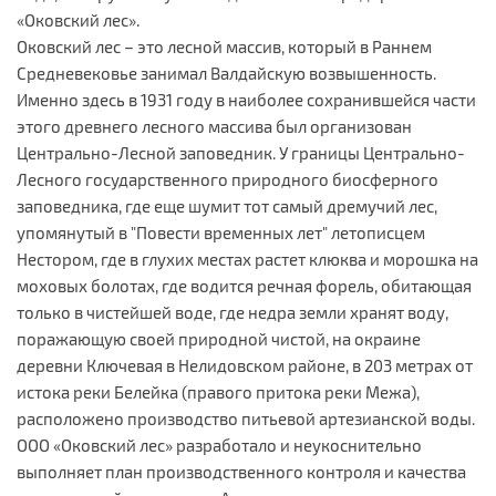
«Оковский лес».
Оковский лес – это лесной массив, который в Раннем
Средневековье занимал Валдайскую возвышенность.
Именно здесь в 1931 году в наиболее сохранившейся части
этого древнего лесного массива был организован
Центрально-Лесной заповедник. У границы Центрально-
Лесного государственного природного биосферного
заповедника, где еще шумит тот самый дремучий лес,
упомянутый в "Повести временных лет" летописцем
Нестором, где в глухих местах растет клюква и морошка на
моховых болотах, где водится речная форель, обитающая
только в чистейшей воде, где недра земли хранят воду,
поражающую своей природной чистой, на окраине
деревни Ключевая в Нелидовском районе, в 203 метрах от
истока реки Белейка (правого притока реки Межа),
расположено производство питьевой артезианской воды.
ООО «Оковский лес» разработало и неукоснительно
выполняет план производственного контроля и качества