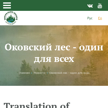
Skip to main content
Рус
En
Оковский лес - один
для всех
You are here
Главная
»
Новости
»
Оковский лес - один для всех
Translation of