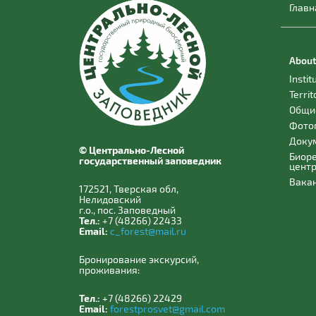
Главн
About
Instit
Territ
Общи
Фото
Доку
© Центрально-Лесной
Биор
государственный заповедник
цент
Вака
172521, Тверская обл,
Нелидовский
г.о., пос. Заповедный
Тел.:
+7 (48266) 22433
Email:
c_forest@mail.ru
Бронирование экскурсий,
проживания:
Тел.:
+7 (48266) 22429
Email:
forestprosvet@gmail.com