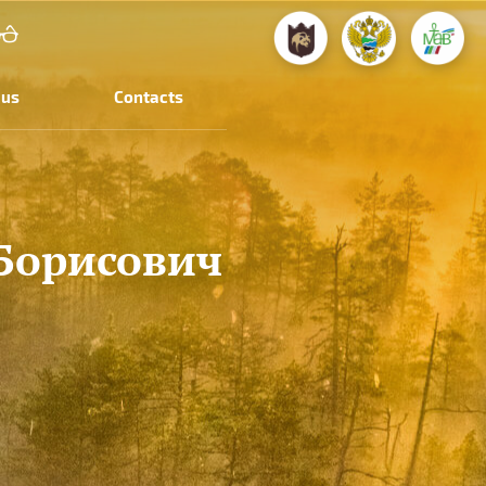
 us
Contacts
Борисович