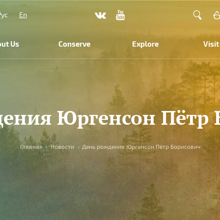
Рус
En
ut Us
Conserve
Explore
Visit
дения Юргенсон Пётр 
Главная
»
Новости
»
День рождения Юргенсон Пётр Борисович