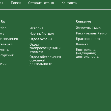
ая
Поиск
Оставить отзыв
Контакты
 Us
Conserve
ution
Животный мир
История
ory
Растительный мир
Научный отдел
е сведения
Красная книга
Отдел охраны
галерея
Климат
Отдел
экопросвещения и
менты
Контрольная
туризма
(надзорная)
есурсный
деятельность
Отдел обеспечения
р
основной
деятельности
нсии