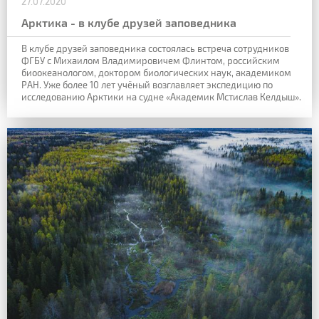
27.07.2020
Арктика - в клубе друзей заповедника
В клубе друзей заповедника состоялась встреча сотрудников
ФГБУ с Михаилом Владимировичем Флинтом, российским
биоокеанологом, доктором биологических наук, академиком
РАН. Уже более 10 лет учёный возглавляет экспедицию по
исследованию Арктики на судне «Академик Мстислав Келдыш».