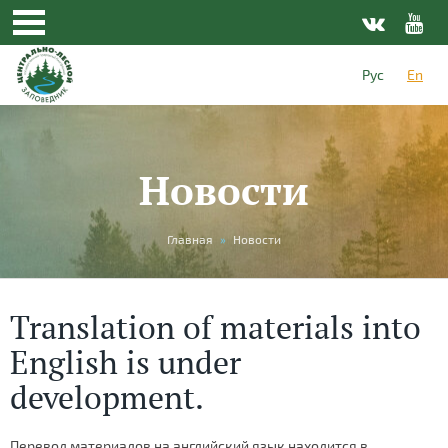
Рус
En
Новости
You
Главная
»
Новости
are
here
Translation of materials into
English is under
development.
Перевод материалов на английский язык находится в