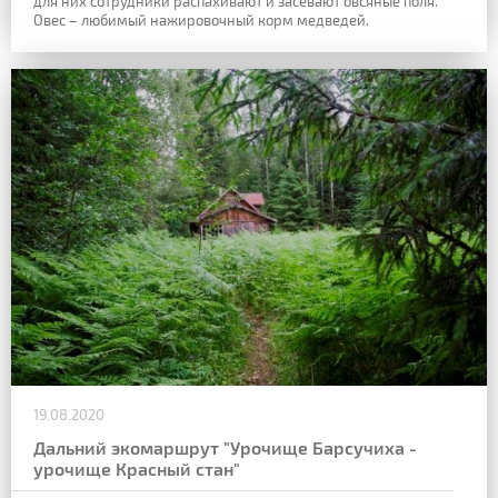
для них сотрудники распахивают и засевают овсяные поля.
Овес – любимый нажировочный корм медведей.
19.08.2020
Дальний экомаршрут "Урочище Барсучиха -
урочище Красный стан"