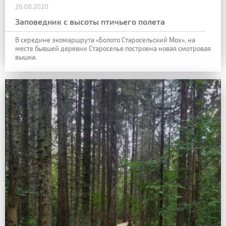
26.08.2020
Заповедник с высоты птичьего полета
В середине экомаршрута «Болото Старосельский Мох», на
месте бывшей деревни Староселье построена новая смотровая
вышка.