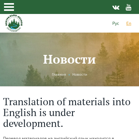
Рус
En
Новости
You
Главная
»
Новости
are
here
Translation of materials into
English is under
development.
Перевод материалов на английский язык находится в