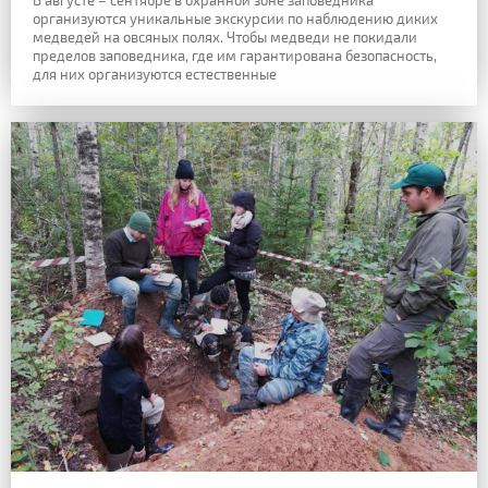
В августе – сентябре
в охранной зоне заповедника
организуются уникальные экскурсии по наблюдению
диких
медведей на овсяных полях. Чтобы медведи не покидали
пределов заповедника,
где им гарантирована безопасность,
для них организуются естественные