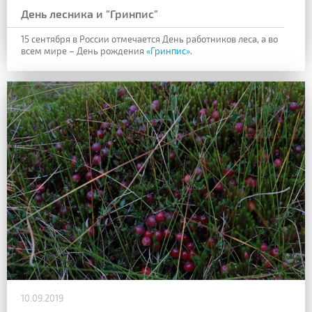
День лесника и "Гринпис"
15 сентября в России отмечается День работников леса, а во
всем мире – День рождения
«Гринпис»
.
10.09.2019