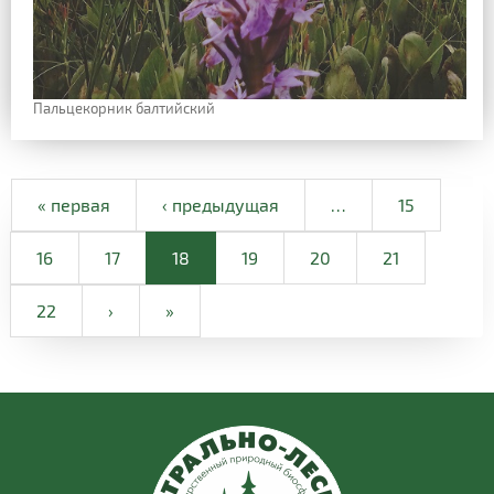
Пальцекорник балтийский
« первая
‹ предыдущая
…
15
16
17
18
19
20
21
22
›
»