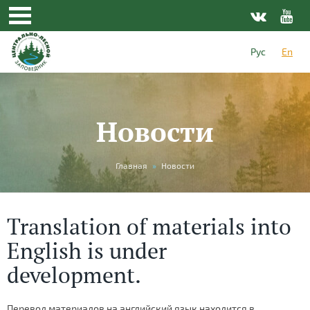
Рус
En
Новости
You
Главная
»
Новости
are
here
Translation of materials into
English is under
development.
Перевод материалов на английский язык находится в